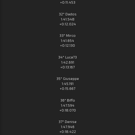
+0:11.453
32° Dados
1:41.548
+0:12.024
33° Mirco
1:41.654
+0:12.130
34° Luca73
1:42.691
+0:13.167
35° Giuseppe
1:45.191
+0:15.667
36° Biffo
1:47.594
+0:18.070
37° Denise
1:47.946
+0:18.422