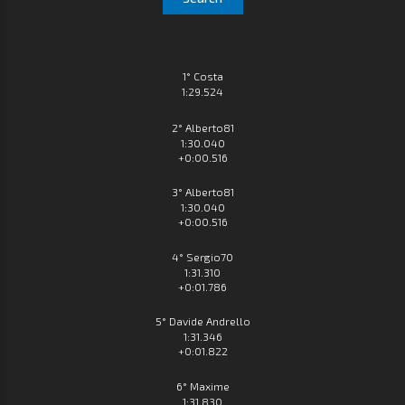
1° Costa
1:29.524
2° Alberto81
1:30.040
+0:00.516
3° Alberto81
1:30.040
+0:00.516
4° Sergio70
1:31.310
+0:01.786
5° Davide Andrello
1:31.346
+0:01.822
6° Maxime
1:31.830