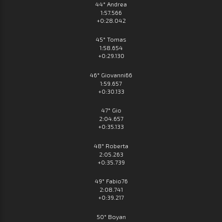
44° Andrea
1:57.566
+0:28.042
45° Tomas
1:58.654
+0:29.130
46° Giovanni66
1:59.657
+0:30.133
47° Gio
2:04.657
+0:35.133
48° Roberta
2:05.263
+0:35.739
49° Fabio76
2:08.741
+0:39.217
50° Boyan