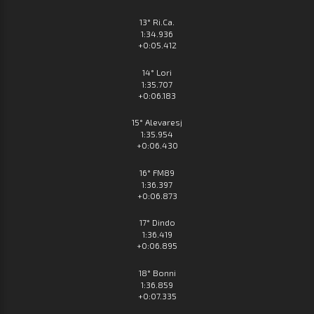
13° Ri.Ca.
1:34.936
+0:05.412
14° Lori
1:35.707
+0:06.183
15° Alevaresj
1:35.954
+0:06.430
16° FM89
1:36.397
+0:06.873
17° Dindo
1:36.419
+0:06.895
18° Bonni
1:36.859
+0:07.335