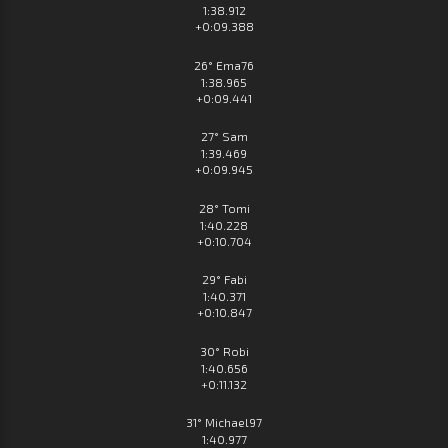
1:38.912
+0:09.388
26° Ema76
1:38.965
+0:09.441
27° Sam
1:39.469
+0:09.945
28° Tomi
1:40.228
+0:10.704
29° Fabi
1:40.371
+0:10.847
30° Robi
1:40.656
+0:11.132
31° Michael97
1:40.977