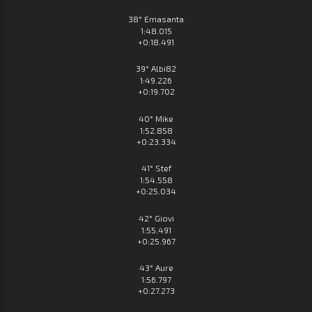
38° Emasanta
1:48.015
+0:18.491
39° Albi82
1:49.226
+0:19.702
40° Mike
1:52.858
+0:23.334
41° Stef
1:54.558
+0:25.034
42° Giovi
1:55.491
+0:25.967
43° Aure
1:56.797
+0:27.273