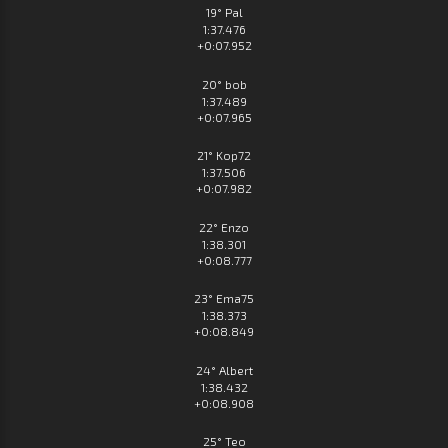
19° Pal
1:37.476
+0:07.952
20° bob
1:37.489
+0:07.965
21° Kop72
1:37.506
+0:07.982
22° Enzo
1:38.301
+0:08.777
23° Ema75
1:38.373
+0:08.849
24° Albert
1:38.432
+0:08.908
25° Teo