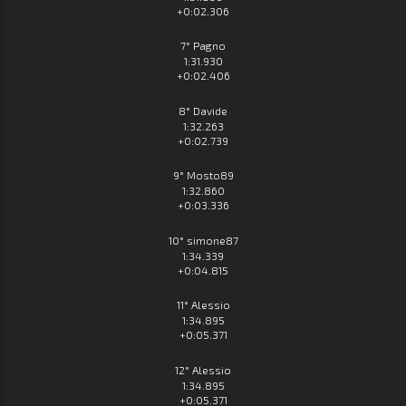
+0:02.306
7° Pagno
1:31.930
+0:02.406
8° Davide
1:32.263
+0:02.739
9° Mosto89
1:32.860
+0:03.336
10° simone87
1:34.339
+0:04.815
11° Alessio
1:34.895
+0:05.371
12° Alessio
1:34.895
+0:05.371