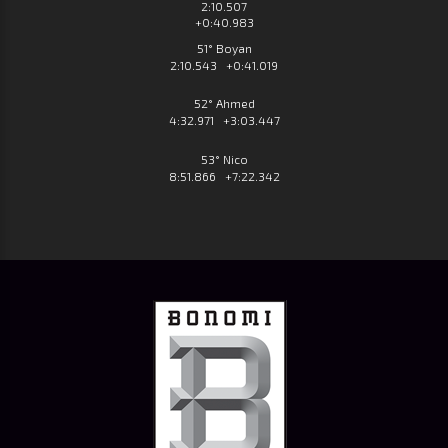
2:10.507
+0:40.983
51° Boyan
2:10.543 +0:41.019
52° Ahmed
4:32.971 +3:03.447
53° Nico
8:51.866 +7:22.342