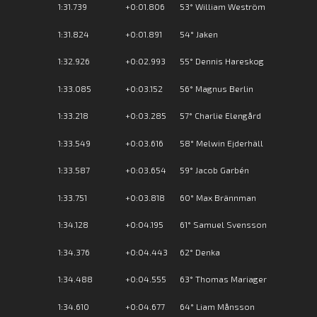
1:31.739
+0:01.806
53° William Weström
1:31.824
+0:01.891
54° Jaken
1:32.926
+0:02.993
55° Dennis Hareskog
1:33.085
+0:03.152
56° Magnus Berlin
1:33.218
+0:03.285
57° Charlie Elengård
1:33.549
+0:03.616
58° Melwin Ejderhäll
1:33.587
+0:03.654
59° Jacob Garbén
1:33.751
+0:03.818
60° Max Brännman
1:34.128
+0:04.195
61° Samuel Svensson
1:34.376
+0:04.443
62° Denka
1:34.488
+0:04.555
63° Thomas Mariager
1:34.610
+0:04.677
64° Liam Månsson