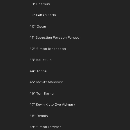
38° Rasmus
39° Petteri Karhi
40° Oscar
41° Sebastian Persson Persson
42° Simon Johansson
43° Kallekula
44° Tobbe
45° Movitz Månsson
46° Toni Karhu
47° Kevin Kjell-Ove Vidmark
48° Dennis
49° Simon Larsson