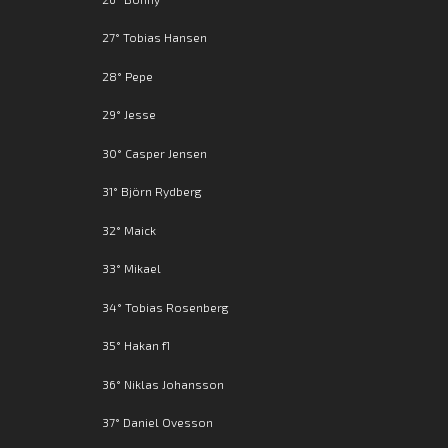
27° Tobias Hansen
28° Pepe
29° Jesse
30° Casper Jensen
31° Björn Rydberg
32° Maick
33° Mikael
34° Tobias Rosenberg
35° Hakan f1
36° Niklas Johansson
37° Daniel Ovesson