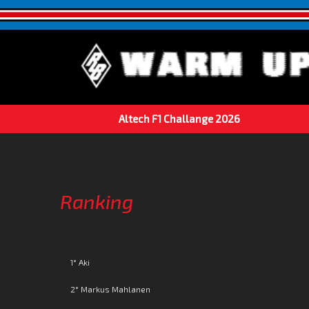
Altech F1 Challange 2026
Ranking
1° Aki
2° Markus Mahlanen