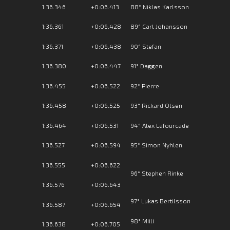
1:36.346
+0:06.413
88° Niklas Karlsson
1:36.361
+0:06.428
89° Carl Johansson
1:36.371
+0:06.438
90° Stefan
1:36.380
+0:06.447
91° Daggen
1:36.455
+0:06.522
92° Pierre
1:36.458
+0:06.525
93° Rickard Olsen
1:36.464
+0:06.531
94° Alex Lafourcade
1:36.527
+0:06.594
95° Simon Nyhlen
1:36.555
+0:06.622
96° Stephen Rinke
1:36.576
+0:06.643
97° Lukas Bertilsson
1:36.587
+0:06.654
98° Miili
1:36.638
+0:06.705