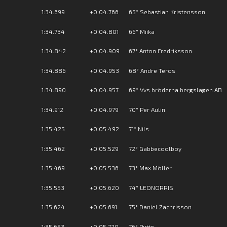
1:34.699
+0:04.766
65° Sebastian Kristensson
1:34.734
+0:04.801
66° Miika
1:34.842
+0:04.909
67° Anton Fredriksson
1:34.886
+0:04.953
68° Andre Teros
1:34.890
+0:04.957
69° Vvs bröderna bergslagen AB
1:34.912
+0:04.979
70° Per Aulin
1:35.425
+0:05.492
71° Nils
1:35.462
+0:05.529
72° Gabbecoolboy
1:35.469
+0:05.536
73° Max Möller
1:35.553
+0:05.620
74° LEONORRIS
1:35.624
+0:05.691
75° Daniel Zachrisson
1:35.653
+0:05.720
76° Putte