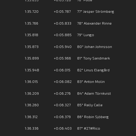
1:35.720
+0:05.787
77° Jesper Strömberg
1:35.766
+0:05.833
78° Alexander Rinne
1:35.818
+0:05.885
79° Lungo
1:35.873
+0:05.940
80° Johan Johnsson
1:35.899
+0:05.966
81° Tony Sandmark
1:35.948
+0:06.015
82° Linus Elengård
1:36.015
+0:06.082
83° Anton Molin
1:36.209
+0:06.276
84° Adam Törnkvist
1:36.260
+0:06.327
85° Rally Calle
1:36.312
+0:06.379
86° Robin Sjöberg
1:36.336
+0:06.403
87° #27#Rico