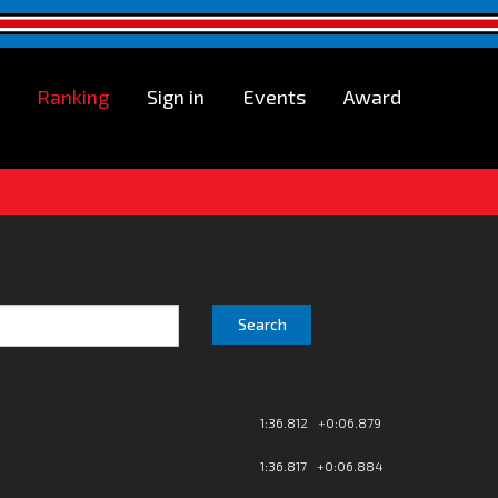
Ranking
Sign in
Events
Award
Search
1:36.812 +0:06.879
1:36.817 +0:06.884