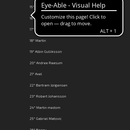
15° Gustav Svensson
16° Popparn
17° PJ
18° Martin
19° Albin Gulliksson
20° Andree Raasum
21° Axel
22° Bertram Jørgensen
23° Robert Johansson
24° Martin medom
25° Gabriel Matovic
26° Bonny