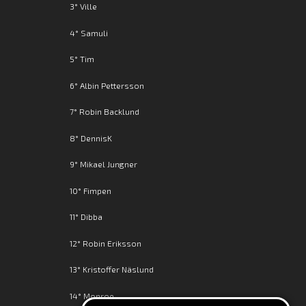
3° Ville
4° Samuli
5° Tim
6° Albin Pettersson
7° Robin Backlund
8° DennisK
9° Mikael Jungner
10° Fimpen
11° Dibba
12° Robin Eriksson
13° Kristoffer Näslund
14° Monroe