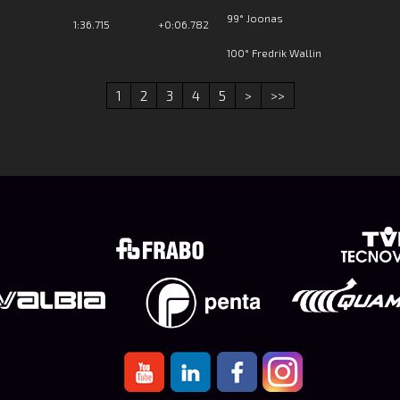
99° Joonas
1:36.715
+0:06.782
100° Fredrik Wallin
1
2
3
4
5
>
>>