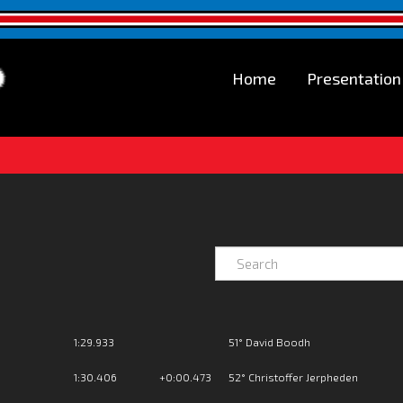
Home
Presentation
1:29.933
51° David Boodh
1:30.406
+0:00.473
52° Christoffer Jerpheden