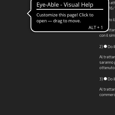
Preso att
UE 2016/6
1)
Do i
Al tratta
con il sim
2)
Do i
Al tratta
saranno p
ottenuto 
3)
Do i
Al tratta
commercia