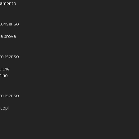
golamento
 consenso
la prova
 consenso
o che
e ho
 consenso
scopi