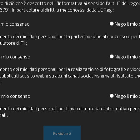
o di ciò che è descritto nell’ “Informativa ai sensi dell'art. 13 del re
79” , in particolare ai diritti a me concessi dalla UE Reg :
l mio consenso
Nego il mio
mento dei miei dati personali per la partecipazione al concorso e per 
ulatore di F1 ;
l mio consenso
Nego il mio
mento dei miei dati personali per la realizzazione di fotografie e vide
ubblicati sul sito web e su alcuni canali social insieme al risultato ch
;
l mio consenso
Nego il mio
mento dei miei dati personali per l'invio di materiale informativo per 
li .
Registrati