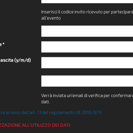
Inserisci il codice invito ricevuto per partecipar
all'evento
 *
nascita (y/m/d)
Verrà inviata un'email di verifica per confermare
dati.
va ai sensi dell'art. 13 del regolamento UE 2016/679
ZAZIONE ALL'UTILIZZO DEI DATI